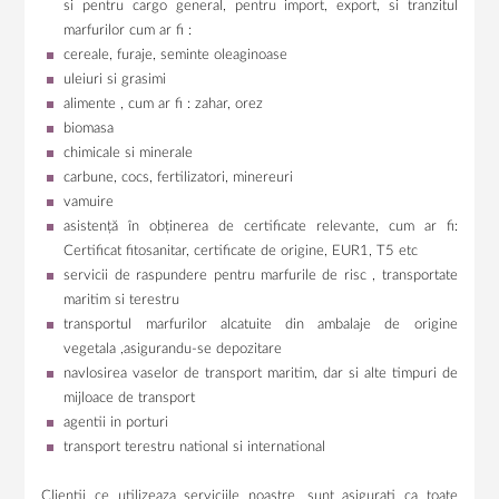
si pentru cargo general, pentru import, export, si tranzitul
marfurilor cum ar fi :
cereale, furaje, seminte oleaginoase
uleiuri si grasimi
alimente , cum ar fi : zahar, orez
biomasa
chimicale si minerale
carbune, cocs, fertilizatori, minereuri
vamuire
asistență în obținerea de certificate relevante, cum ar fi:
Certificat fitosanitar, certificate de origine, EUR1, T5 etc
servicii de raspundere pentru marfurile de risc , transportate
maritim si terestru
transportul marfurilor alcatuite din ambalaje de origine
vegetala ,asigurandu-se depozitare
navlosirea vaselor de transport maritim, dar si alte timpuri de
mijloace de transport
agentii in porturi
transport terestru national si international
Clientii ce utilizeaza serviciile noastre, sunt asigurati ca toate