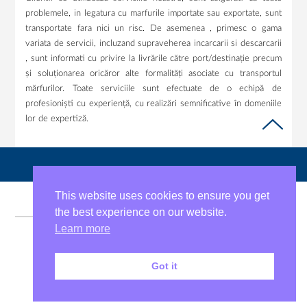
problemele, in legatura cu marfurile importate sau exportate, sunt
transportate fara nici un risc. De asemenea , primesc o gama
variata de servicii, incluzand supraveherea incarcarii si descarcarii
, sunt informati cu privire la livrările către port/destinație precum
și soluționarea oricăror alte formalități asociate cu transportul
mărfurilor. Toate serviciile sunt efectuate de o echipă de
profesioniști cu experiență, cu realizări semnificative în domeniile
lor de expertiză.
This website uses cookies to ensure you get
the best experience on our website.
Learn more
Copyright © 2026 J.S. Hamilton Romania
Got it