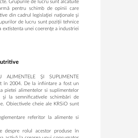
cte. Grupurile de lucru sunt alcatuite
formă pentru schimb de opinii care
ive din cadrul legislaţiei naţionale şi
rupurilor de lucru sunt poziții tehnice
a extistenta unei coerenţe a industriei
utritive
U ALIMENTELE ŞI SUPLIMENTE
t în 2004. De la infiintare a fost un
 a pietei alimentelor si suplimentelor
 şi la semnificativele schimbări de
ne. Obiectivele cheie ale KRSiO sunt
glementare referitor la alimente si
te despre rolul acestor produse în
ea activă la crearea unui consumator