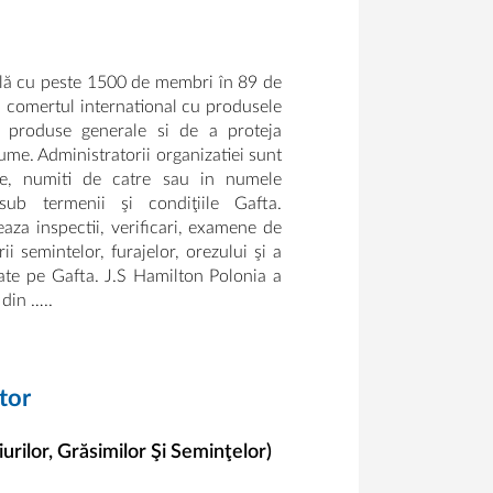
nală cu peste 1500 de membri în 89 de
a comertul international cu produsele
 produse generale si de a proteja
ume. Administratorii organizatiei sunt
ţie, numiti de catre sau in numele
sub termenii şi condiţiile Gafta.
eaza inspectii, verificari, examene de
rii semintelor, furajelor, orezului şi a
ate pe Gafta. J.S Hamilton Polonia a
din …..
tor
rilor, Grăsimilor Şi Seminţelor)