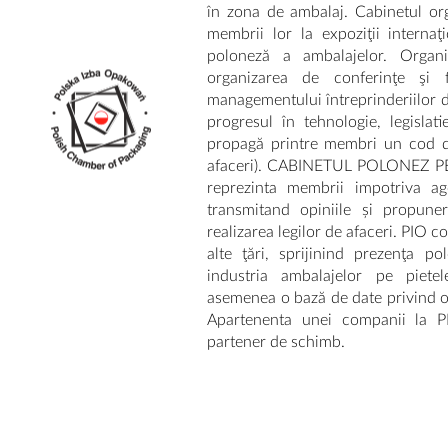
în zona de ambalaj. Cabinetul org
membrii lor la expoziţii interna
poloneză a ambalajelor. Orga
organizarea de conferinţe şi f
managementului întreprinderiilor d
progresul în tehnologie, legisla
propagă printre membri un cod de
afaceri). CABINETUL POLONEZ 
reprezinta membrii impotriva age
transmitand opiniile și propuner
realizarea legilor de afaceri. PIO c
alte ţări, sprijinind prezenţa p
industria ambalajelor pe piete
asemenea o bază de date privind o
Apartenenta unei companii la PIO
partener de schimb.