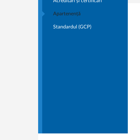
Acreditări și certificări
Apartenență
Standardul (GCP)