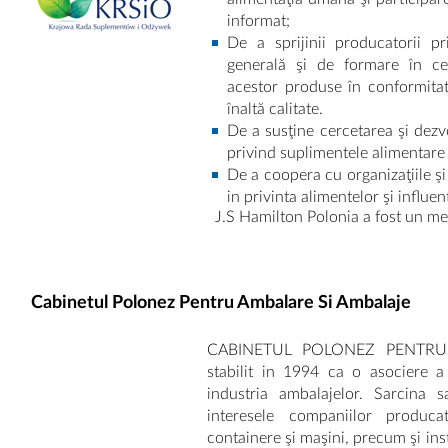
informat;
De a sprijinii producatorii pr
generală şi de formare în ce
acestor produse în conformitat
înaltă calitate.
De a susţine cercetarea şi dezvo
privind suplimentele alimentare ş
De a coopera cu organizaţiile şi 
in privinta alimentelor şi influen
J.S Hamilton Polonia a fost un me
Cabinetul Polonez Pentru Ambalare Si Ambalaje
CABINETUL POLONEZ PENTRU 
stabilit in 1994 ca o asociere a p
industria ambalajelor. Sarcina 
interesele companiilor produc
containere şi maşini, precum şi ins