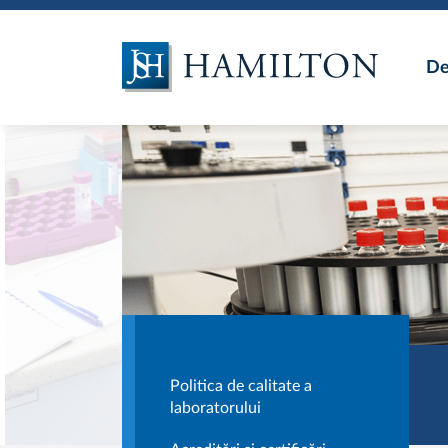
De
Industria alimentară
Testarea mediului
inconjurator
Servicii de fumigație
și DDD
Politica de calitate a
laboratorului