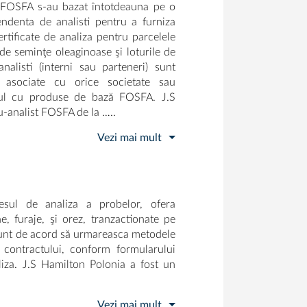
 FOSFA s-au bazat întotdeauna pe o
ndenta de analisti pentru a furniza
certificate de analiza pentru parcelele
e de seminţe oleaginoase şi loturile de
nalisti (interni sau parteneri) sunt
 asociate cu orice societate sau
ţul cu produse de bază FOSFA. J.S
-analist FOSFA de la …..
Vezi mai mult
esul de analiza a probelor, ofera
ne, furaje, şi orez, tranzactionate pe
 sunt de acord să urmareasca metodele
e contractului, conform formularului
za. J.S Hamilton Polonia a fost un
Vezi mai mult