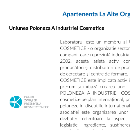
Apartenenta La Alte Org
Uniunea Poloneza A Industriei Cosmetice
Laboratorul este un membru a
COSMETICE - o organizatie sector
companii care reprezintă industria
2002, acesta asistă activ comp
producători şi distribuitori de pro
de cercetare şi centre de forma
COSMETICE este implicata activ în 
precum și inițiază crearea unor 
POLONEZA A INDUSTRIEI COSME
cosmetice pe plan internaţional, p
poloneze in discuţiile internaţiona
asociatiei este organizarea uno
dezbateri referitoare la aspect
legislatie, ingrediente, sustiner