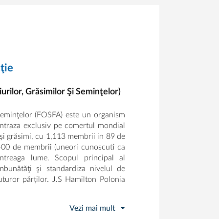
ţie
rilor, Grăsimilor Şi Seminţelor)
i seminţelor (FOSFA) este un organism
centraza exclusiv pe comertul mondial
 şi grăsimi, cu 1,113 membrii in 89 de
 400 de membrii (uneori cunoscuti ca
ntreaga lume. Scopul principal al
unătăţi şi standardiza nivelul de
 tuturor părţilor. J.S Hamilton Polonia
Vezi mai mult