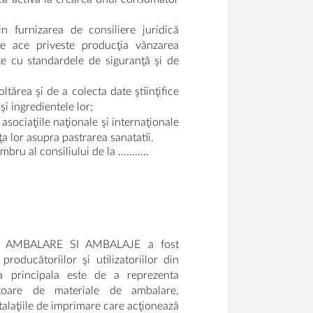
in furnizarea de consiliere juridică
e ace priveste producţia vânzarea
e cu standardele de siguranţă şi de
ltărea şi de a colecta date ştiinţifice
i ingredientele lor;
asociaţiile naţionale şi internaţionale
ţa lor asupra pastrarea sanatatii.
mbru al consiliului de la ………..
AMBALARE SI AMBALAJE a fost
roducătoriilor şi utilizatoriilor din
sa principala este de a reprezenta
atoare de materiale de ambalare,
talaţiile de imprimare care acţionează