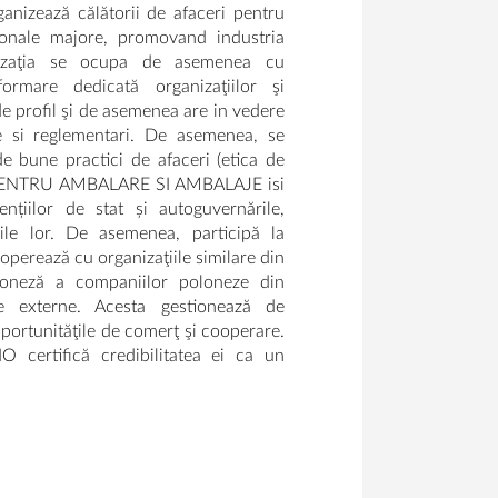
anizează călătorii de afaceri pentru
ţionale majore, promovand industria
nizaţia se ocupa de asemenea cu
ormare dedicată organizaţiilor şi
e profil şi de asemenea are in vedere
tie si reglementari. De asemenea, se
 bune practici de afaceri (etica de
PENTRU AMBALARE SI AMBALAJE isi
nțiilor de stat și autoguvernările,
ile lor. De asemenea, participă la
ooperează cu organizaţiile similare din
oloneză a companiilor poloneze din
le externe. Acesta gestionează de
portunităţile de comerţ şi cooperare.
 certifică credibilitatea ei ca un