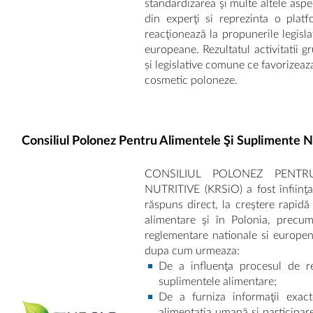
standardizarea şi multe altele aspe
din experţi si reprezinta o plat
reacţionează la propunerile legislat
europeane. Rezultatul activitatii g
și legislative comune ce favorizeaz
cosmetic poloneze.
Consiliul Polonez Pentru Alimentele Şi Suplimente N
CONSILIUL POLONEZ PENTR
NUTRITIVE (KRSiO) a fost înfiinţa
răspuns direct, la creştere rapidă
alimentare şi în Polonia, precum
reglementare nationale si europe
dupa cum urmeaza:
De a influenţa procesul de re
suplimentele alimentare;
De a furniza informaţii exac
alimentaţia umană şi participar