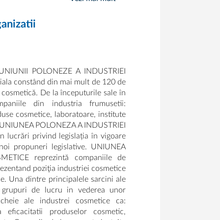
anizatii
l UNIUNII POLONEZE A INDUSTRIEI
iala constând din mai mult de 120 de
 cosmetică. De la începuturile sale în
aniile din industria frumusetii:
duse cosmetice, laboratoare, institute
re. UNIUNEA POLONEZA A INDUSTRIEI
lucrări privind legislația în vigoare
noi propuneri legislative. UNIUNEA
TICE reprezintă companiile de
rezentand poziţia industriei cosmetice
le. Una dintre principalele sarcini ale
r grupuri de lucru in vederea unor
 cheie ale industrei cosmetice ca:
ea eficacitatii produselor cosmetic,