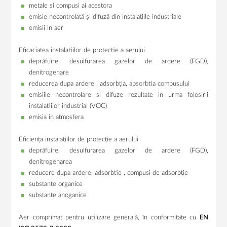
metale si compusi ai acestora
emisie necontrolată și difuză din instalațiile industriale
emisii in aer
Eficaciatea instalatiilor de protectie a aerului
deprăfuire, desulfurarea gazelor de ardere (FGD),
denitrogenare
reducerea dupa ardere , adsorbția, absorbtia compusului
emisiile necontrolare si difuze rezultate in urma folosirii
instalatiilor industrial (VOC)
emisia in atmosfera
Eficiența instalațiilor de protecție a aerului
deprăfuire, desulfurarea gazelor de ardere (FGD),
denitrogenarea
reducere dupa ardere, adsorbtie , compusi de adsorbție
substante organice
substante anoganice
Aer comprimat pentru utilizare generală, în conformitate cu
E
N