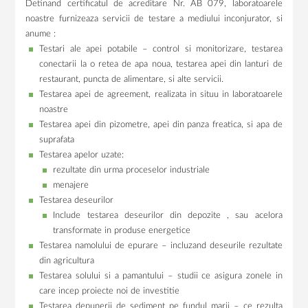
Detinand certificatul de acreditare Nr. AB 079, laboratoarele
noastre furnizeaza servicii de testare a mediului inconjurator, si
anume :
Testari ale apei potabile – control si monitorizare, testarea
conectarii la o retea de apa noua, testarea apei din lanturi de
restaurant, puncta de alimentare, si alte servicii.
Testarea apei de agreement, realizata in situu in laboratoarele
noastre
Testarea apei din pizometre, apei din panza freatica, si apa de
suprafata
Testarea apelor uzate:
rezultate din urma proceselor industriale
menajere
Testarea deseurilor
Include testarea deseurilor din depozite , sau acelora
transformate in produse energetice
Testarea namolului de epurare – incluzand deseurile rezultate
din agricultura
Testarea solului si a pamantului – studii ce asigura zonele in
care incep proiecte noi de investitie
Testarea depunerii de sediment pe fundul marii – ce rezulta