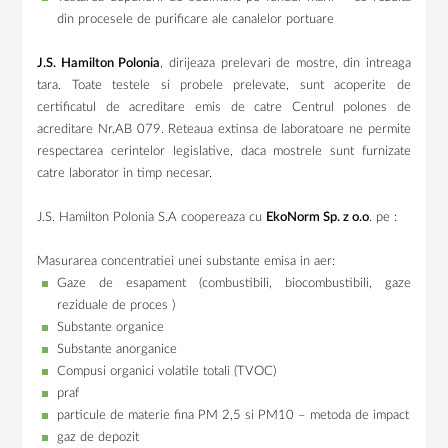
din procesele de purificare ale canalelor portuare
J.S. Hamilton Polonia
, dirijeaza prelevari de mostre, din intreaga
tara. Toate testele si probele prelevate, sunt acoperite de
certificatul de acreditare emis de catre Centrul polones de
acreditare Nr.AB 079. Reteaua extinsa de laboratoare ne permite
respectarea cerintelor legislative, daca mostrele sunt furnizate
catre laborator in timp necesar.
J.S. Hamilton Polonia S.A coopereaza cu
EkoNorm Sp. z o.o
. pe :
Masurarea concentratiei unei substante emisa in aer:
Gaze de esapament (combustibili, biocombustibili, gaze
reziduale de proces )
Substante organice
Substante anorganice
Compusi organici volatile totali (TVOC)
praf
particule de materie fina PM 2,5 si PM10 – metoda de impact
gaz de depozit