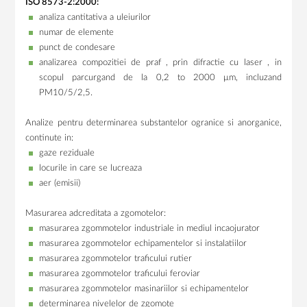
ISO 8573-2:2000:
analiza cantitativa a uleiurilor
numar de elemente
punct de condesare
analizarea compozitiei de praf , prin difractie cu laser , in
scopul parcurgand de la 0,2 to 2000 μm, incluzand
PM10/5/2,5.
Analize pentru determinarea substantelor ogranice si anorganice,
continute in:
gaze reziduale
locurile in care se lucreaza
aer (emisii)
Masurarea adcreditata a zgomotelor:
masurarea zgommotelor industriale in mediul incaojurator
masurarea zgommotelor echipamentelor si instalatiilor
masurarea zgommotelor traficului rutier
masurarea zgommotelor traficului feroviar
masurarea zgommotelor masinariilor si echipamentelor
determinarea nivelelor de zgomote