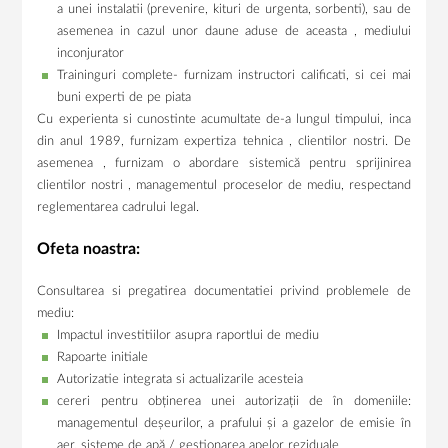
a unei instalatii (prevenire, kituri de urgenta, sorbenti), sau de
asemenea in cazul unor daune aduse de aceasta , mediului
inconjurator
Traininguri complete- furnizam instructori calificati, si cei mai
buni experti de pe piata
Cu experienta si cunostinte acumultate de-a lungul timpului, inca
din anul 1989, furnizam expertiza tehnica , clientilor nostri. De
asemenea , furnizam o abordare sistemică pentru sprijinirea
clientilor nostri , managementul proceselor de mediu, respectand
reglementarea cadrului legal.
Ofeta noastra:
Consultarea si pregatirea documentatiei privind problemele de
mediu:
Impactul investitiilor asupra raportlui de mediu
Rapoarte initiale
Autorizatie integrata si actualizarile acesteia
cereri pentru obținerea unei autorizații de în domeniile:
managementul deșeurilor, a prafului și a gazelor de emisie în
aer, sisteme de apă / gestionarea apelor reziduale