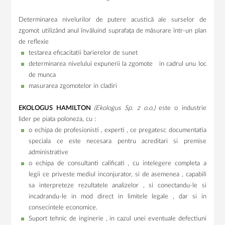
Determinarea nivelurilor de putere acustică ale surselor de
zgomot utilizând anul învăluind suprafața de măsurare într-un plan
de reflexie
testarea eficacitatii barierelor de sunet
determinarea nivelului expunerii la zgomote in cadrul unu loc
de munca
masurarea zgomotelor in cladiri
EKOLOGUS HAMILTON
(Ekologus Sp. z o.o.)
este o industrie
lider pe piata poloneza, cu :
o echipa de profesionisti , experti , ce pregatesc documentatia
speciala ce este necesara pentru acreditari si premise
administrative
o echipa de consultanti calificati , cu intelegere completa a
legii ce priveste mediul inconjurator, si de asemenea , capabili
sa interpreteze rezultatele analizelor , si conectandu-le si
incadrandu-le in mod direct in limitele legale , dar si in
consecintele economice.
Suport tehnic de inginerie , in cazul unei eventuale defectiuni