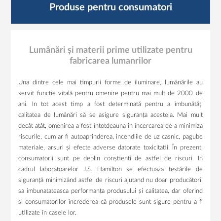
Produse pentru consumatori
Lumânări și materii prime utilizate pentru
fabricarea lumanrilor
Una dintre cele mai timpurii forme de iluminare, lumânările au
servit funcție vitală pentru omenire pentru mai mult de 2000 de
ani. In tot acest timp a fost determinată pentru a îmbunătăți
calitatea de lumânări să se asigure siguranța acesteia. Mai mult
decât atât, omenirea a fost întotdeauna in încercarea de a minimiza
riscurile, cum ar fi autoaprinderea, incendiile de uz casnic, pagube
materiale, arsuri și efecte adverse datorate toxicitatii. În prezent,
consumatorii sunt pe deplin conștienți de astfel de riscuri. In
cadrul laboratoarelor J.S. Hamilton se efectuaza testările de
siguranță minimizând astfel de riscuri ajutand nu doar producătorii
sa imbunatateasca performanța produsului și calitatea, dar oferind
si consumatorilor încrederea că produsele sunt sigure pentru a fi
utilizate în casele lor.