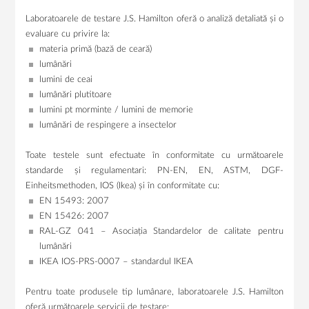
Laboratoarele de testare J.S. Hamilton oferă o analiză detaliată și o
evaluare cu privire la:
materia primă (bază de ceară)
lumânări
lumini de ceai
lumânări plutitoare
lumini pt morminte / lumini de memorie
lumânări de respingere a insectelor
Toate testele sunt efectuate în conformitate cu următoarele
standarde și regulamentari: PN-EN, EN, ASTM, DGF-
Einheitsmethoden, IOS (Ikea) și în conformitate cu:
EN 15493: 2007
EN 15426: 2007
RAL-GZ 041 – Asociația Standardelor de calitate pentru
lumânări
IKEA IOS-PRS-0007 – standardul IKEA
Pentru toate produsele tip lumânare, laboratoarele J.S. Hamilton
oferă următoarele servicii de testare: