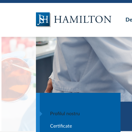
De
Industria alimentară
Testarea mediului
inconjurator
Servicii de fumigație
și DDD
Profilul nostru
Certificate