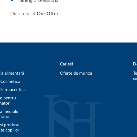
Training professional
Click to visit
Our Offer
Carieră
D
ia alimentară
Oferte de munca
Te
se
a Cosmetica
a Farmaceutica
e pentru
atori
ea mediului
urator
 și produse
te copiilor