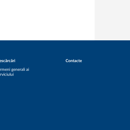
escărcări
Contacte
rmeni generali ai
rviciului