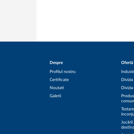
Despre
Ofertă
Profilul nostru
Industr
Certificate
Divizi
Noutati
Divizi
Galerii
Produs
consum
Testar
inconj
Jucării
destina